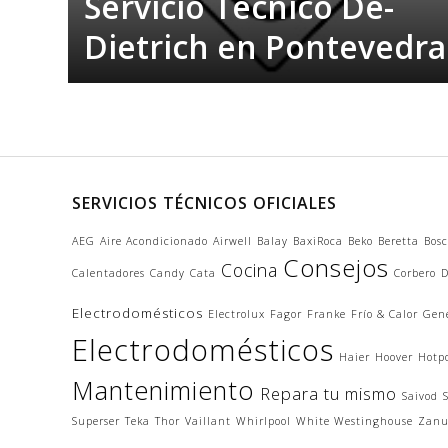
Servicio Técnico De-
Dietrich en Pontevedra
SERVICIOS TÉCNICOS OFICIALES
AEG
Aire Acondicionado
Airwell
Balay
BaxiRoca
Beko
Beretta
Bos
Consejos
Cocina
Calentadores
Candy
Cata
Corbero
D
Electrodomésticos
Electrolux
Fagor
Franke
Frío & Calor
Gene
Electrodomésticos
Haier
Hoover
Hotp
Mantenimiento
Repara tu mismo
Saivod
Superser
Teka
Thor
Vaillant
Whirlpool
White Westinghouse
Zanu