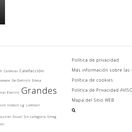
Política de privacidad
Más información sobre las
Calefacción
ch
Calderas
Política de cookies
aewoo
De-Dietrich
Edesa
Grandes
Politíca de Privacidad AVI
ral Electric
Mapa del Sitio WEB
oint
Indesit
Lg
Liebherr
Saunier Duval
Sin categoría
Smeg
ssi