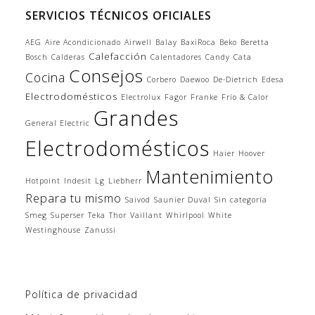
SERVICIOS TÉCNICOS OFICIALES
AEG
Aire Acondicionado
Airwell
Balay
BaxiRoca
Beko
Beretta
Calefacción
Bosch
Calderas
Calentadores
Candy
Cata
Consejos
Cocina
Corbero
Daewoo
De-Dietrich
Edesa
Electrodomésticos
Electrolux
Fagor
Franke
Frío & Calor
Grandes
General Electric
Electrodomésticos
Haier
Hoover
Mantenimiento
Hotpoint
Indesit
Lg
Liebherr
Repara tu mismo
Saivod
Saunier Duval
Sin categoría
Smeg
Superser
Teka
Thor
Vaillant
Whirlpool
White
Westinghouse
Zanussi
Política de privacidad