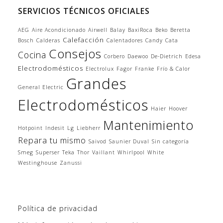
SERVICIOS TÉCNICOS OFICIALES
AEG
Aire Acondicionado
Airwell
Balay
BaxiRoca
Beko
Beretta
Calefacción
Bosch
Calderas
Calentadores
Candy
Cata
Consejos
Cocina
Corbero
Daewoo
De-Dietrich
Edesa
Electrodomésticos
Electrolux
Fagor
Franke
Frío & Calor
Grandes
General Electric
Electrodomésticos
Haier
Hoover
Mantenimiento
Hotpoint
Indesit
Lg
Liebherr
Repara tu mismo
Saivod
Saunier Duval
Sin categoría
Smeg
Superser
Teka
Thor
Vaillant
Whirlpool
White
Westinghouse
Zanussi
Política de privacidad