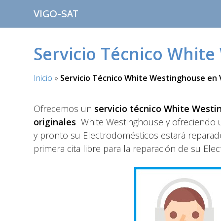
S
VIGO-SAT
a
l
t
Servicio Técnico White
a
r
a
Inicio
»
Servicio Técnico White Westinghouse en 
l
c
Ofrecemos un
servicio técnico White Westi
o
originales
White Westinghouse y ofreciendo
n
y pronto su Electrodomésticos estará reparad
t
e
primera cita libre para la reparación de su E
n
i
d
o